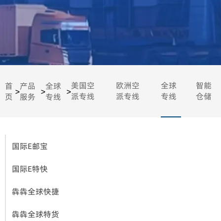
美国空
欧洲空
全球
智能
首
产品
全球
>
>
>
派专线
派专线
专线
仓储
页
服务
专线
国际E邮宝
国际E特快
犇犇全球快捷
犇犇全球特货