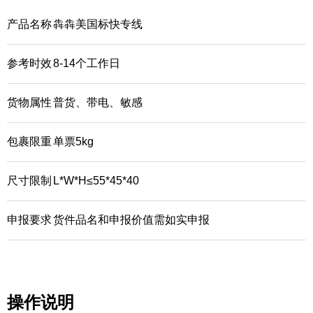
产品名称
犇犇美国标快专线
参考时效
8-14个工作日
货物属性
普货、带电、敏感
包裹限重
单票5kg
尺寸限制
L*W*H≤55*45*40
申报要求
货件品名和申报价值需如实申报
操作说明