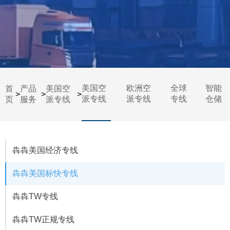
美国空
欧洲空
全球
智能
首
产品
美国空
>
>
>
派专线
派专线
专线
仓储
页
服务
派专线
犇犇美国经济专线
犇犇美国标快专线
犇犇TW专线
犇犇TW正规专线