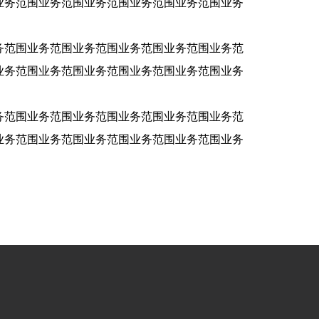
业务范围业务范围业务范围业务范围业务范围业务
务范围业务范围业务范围业务范围业务范围业务范
业务范围业务范围业务范围业务范围业务范围业务
务范围业务范围业务范围业务范围业务范围业务范
业务范围业务范围业务范围业务范围业务范围业务