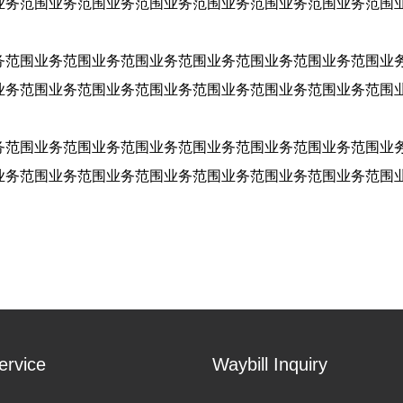
业务范围业务范围业务范围业务范围业务范围业务范围业务范围
务范围业务范围业务范围业务范围业务范围业务范围业务范围业
业务范围业务范围业务范围业务范围业务范围业务范围业务范围
务范围业务范围业务范围业务范围业务范围业务范围业务范围业
业务范围业务范围业务范围业务范围业务范围业务范围业务范围
ervice
Waybill Inquiry