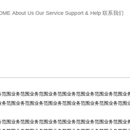
OME
About Us
Our Service
Support & Help
联系我们
务范围业务范围业务范围业务范围业务范围业务范围业务范围业
业务范围业务范围业务范围业务范围业务范围业务范围业务范围
务范围业务范围业务范围业务范围业务范围业务范围业务范围业